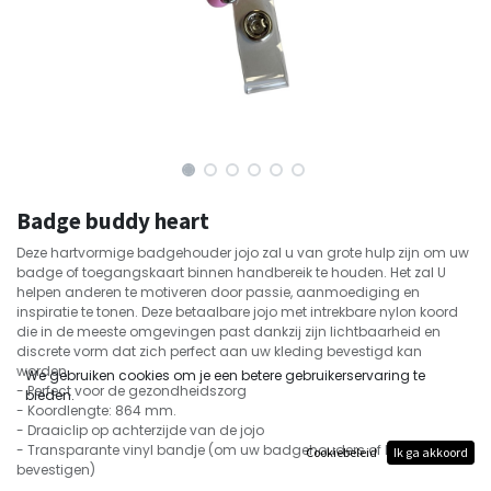
Badge buddy heart
Deze hartvormige badgehouder jojo zal u van grote hulp zijn om uw
badge of toegangskaart binnen handbereik te houden. Het zal U
helpen anderen te motiveren door passie, aanmoediging en
inspiratie te tonen. Deze betaalbare jojo met intrekbare nylon koord
die in de meeste omgevingen past dankzij zijn lichtbaarheid en
discrete vorm dat zich perfect aan uw kleding bevestigd kan
worden.
We gebruiken cookies om je een betere gebruikerservaring te
- Perfect voor de gezondheidszorg
bieden.
- Koordlengte: 864 mm.
- Draaiclip op achterzijde van de jojo
- Transparante vinyl bandje (om uw badgehouders of ID-kaarten te
Cookiebeleid
Ik ga akkoord
bevestigen)