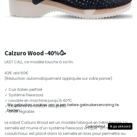
Calzuro Wood -40%🥳
LAST CALL, ce modèle touche à sa fin.
42€ ald 60€
(Réduction automatiquement appliquée sur votre panier)
✓ Cuir italien perforé
✓ Système Flexwood
✓ Lavable en machine jusqu'à 40°C
We gebruiken cookies om je een betere gebruikerservaring te
✓ Excellente ventilation des pieds
bieden.
✓ Bride réglable
Le sabot Calzuro Wood est un modèle fabriqué en hêtre flexible. La
Cookiebeleid
Ik ga akkoord
semelle est munie d’un système Flexwood unique : un morceau de
caoutchouc est placé dans la semelle en bois pour permettre au