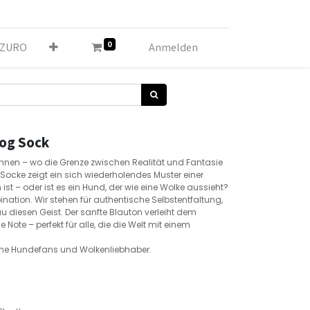
0
LZURO
Anmelden
Dog Sock
nnen – wo die Grenze zwischen Realität und Fantasie
ocke zeigt ein sich wiederholendes Muster einer
ist – oder ist es ein Hund, der wie eine Wolke aussieht?
nation. Wir stehen für authentische Selbstentfaltung,
u diesen Geist. Der sanfte Blauton verleiht dem
 Note – perfekt für alle, die die Welt mit einem
lene Hundefans und Wolkenliebhaber.