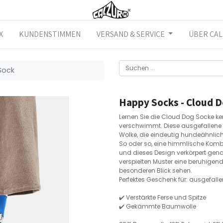
X
KUNDENSTIMMEN
VERSAND & SERVICE
ÜBER CA
Sock
Happy Socks - Cloud 
Lernen Sie die Cloud Dog Socke ke
verschwimmt. Diese ausgefallene S
Wolke, die eindeutig hundeähnlich 
So oder so, eine himmlische Kombi
und dieses Design verkörpert gena
verspielten Muster eine beruhigende
besonderen Blick sehen.
Perfektes Geschenk für: ausgefal
✔️ Verstärkte Ferse und Spitze
✔️ Gekämmte Baumwolle