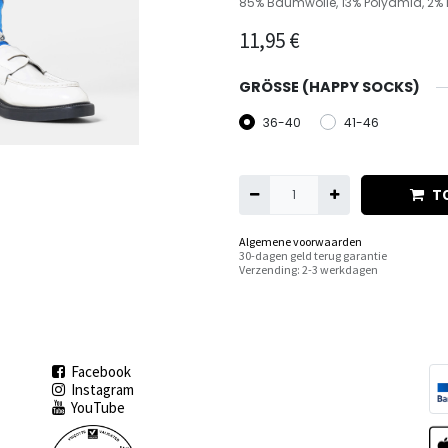
85% Baumwolle, 13% Polyamid, 2% 
11,95
€
GRÖSSE (HAPPY SOCKS)
36-40
41-46
T
Algemene voorwaarden
30-dagen geld terug garantie
Verzending: 2-3 werkdagen
Facebook
Instagram
YouTube