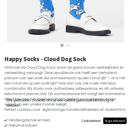
Happy Socks - Cloud Dog Sock
Ontmoet de Cloud Dog Sock, waar de grens tussen werkelijkheid en
verbeelding vervaagt. Deze opvallende sok heeft een herhalend
patroon van een wolk die onmiskenbaar op een hond lijkt — of is het
een hond die op een wolk lijkt? Hoe dan ook, het is een hemelse
combinatie. Wij staan voor authentieke zelfexpressie, en dit ontwerp
belichaamt precies dat. De zachte blauwe tint voegt een kalmerend
effect toe aan het speelse patroon, perfect voor iedereen die de
We gebruiken cookies om je een betere gebruikerservaring te
wereld op een unieke manier bekijkt.
bieden.
Perfect cadeau voor: eigenzinnige hondenliefhebbers en wolkenfans.
✔️ Verstevigde hiel en teen
Cookiebeleid
Ik ga akkoord
✔️ Gekamd katoen