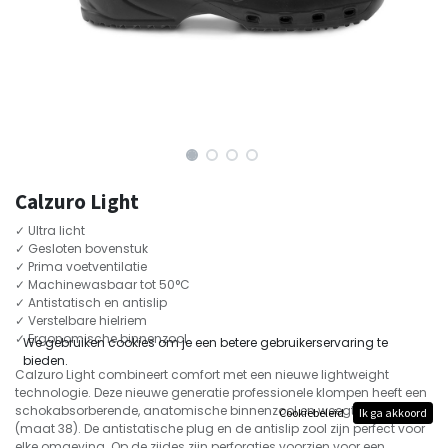
Calzuro Light
✓ Ultra licht
✓ Gesloten bovenstuk
✓ Prima voetventilatie
✓ Machinewasbaar tot 50°C
✓ Antistatisch en antislip
✓ Verstelbare hielriem
✓ Ergonomische binnenzool
We gebruiken cookies om je een betere gebruikerservaring te
bieden.
Calzuro Light combineert comfort met een nieuwe lightweight
technologie. Deze nieuwe generatie professionele klompen heeft een
schokabsorberende, anatomische binnenzool en weegt maar 210gr
Cookiebeleid
Ik ga akkoord
(maat 38). De antistatische plug en de antislip zool zijn perfect voor
elke omgeving. Op de zijdes zijn perforaties voorzien voor een